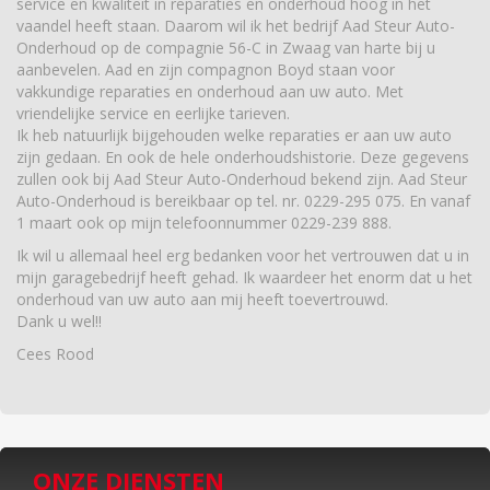
service en kwaliteit in reparaties en onderhoud hoog in het
vaandel heeft staan. Daarom wil ik het bedrijf Aad Steur Auto-
Onderhoud op de compagnie 56-C in Zwaag van harte bij u
aanbevelen. Aad en zijn compagnon Boyd staan voor
vakkundige reparaties en onderhoud aan uw auto. Met
vriendelijke service en eerlijke tarieven.
Ik heb natuurlijk bijgehouden welke reparaties er aan uw auto
zijn gedaan. En ook de hele onderhoudshistorie. Deze gegevens
zullen ook bij Aad Steur Auto-Onderhoud bekend zijn. Aad Steur
Auto-Onderhoud is bereikbaar op tel. nr. 0229-295 075. En vanaf
1 maart ook op mijn telefoonnummer 0229-239 888.
Ik wil u allemaal heel erg bedanken voor het vertrouwen dat u in
mijn garagebedrijf heeft gehad. Ik waardeer het enorm dat u het
onderhoud van uw auto aan mij heeft toevertrouwd.
Dank u wel!!
Cees Rood
ONZE DIENSTEN